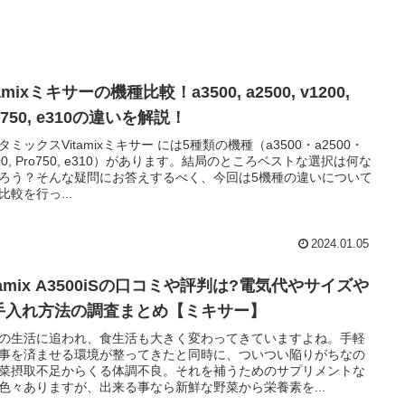
tamixミキサーの機種比較！a3500, a2500, v1200,
o750, e310の違いを解説！
タミックスVitamixミキサー には5種類の機種（a3500・a2500・
200, Pro750, e310）があります。結局のところベストな選択は何な
ろう？そんな疑問にお答えするべく、今回は5機種の違いについて
比較を行っ...
2024.01.05
tamix A3500iSの口コミや評判は?電気代やサイズや
手入れ方法の調査まとめ【ミキサー】
の生活に追われ、食生活も大きく変わってきていますよね。手軽
事を済ませる環境が整ってきたと同時に、ついつい陥りがちなの
菜摂取不足からくる体調不良。それを補うためのサプリメントな
色々ありますが、出来る事なら新鮮な野菜から栄養素を...