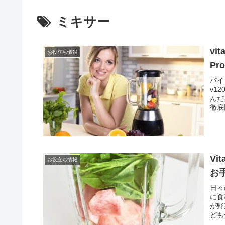
ミキサー
vi
お役立ち情報
Pr
バイ
v1
んだ
徹底
Vi
お役立ち情報
お
日々
に食
が野
ども