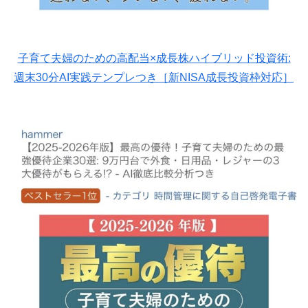
子育て夫婦のための高配当×成長株ハイブリッド投資術:
週末30分AI実践テンプレつき［新NISA成長投資枠対応］