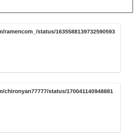
.com/ramencom_/status/1635588139732590593
com/chironyan77777/status/170041140948881