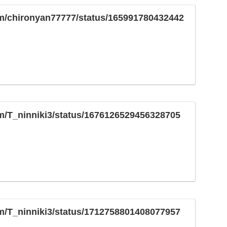
com/chironyan77777/status/165991780432442
com/T_ninniki3/status/1676126529456328705
com/T_ninniki3/status/1712758801408077957