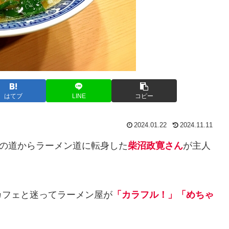
はてブ
LINE
コピー
2024.01.22
2024.11.11
師の道からラーメン道に転身した
柴沼政寛さん
が主人
カフェと迷ってラーメン屋が
「カラフル！」「めちゃ