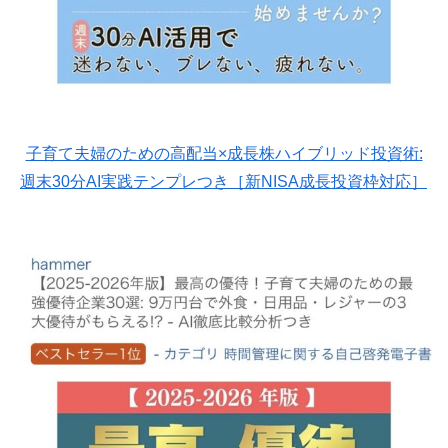
子育て夫婦のための高配当×成長株ハイブリッド投資術:
週末30分AI実践テンプレつき［新NISA成長投資枠対応］