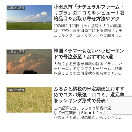
ットだからです。都心からわずか30分。
平和島駅を降りて歩くこと5分。そこに広
小田原市「ナチュラルファーム・
お役立ち情報
がるのは、まるで...
リブラ」の口コミをレビュー！栽
培品目＆お取り寄せ方法やアクセ
スも【人生の楽園】
2024年1月20日（土）放送の人生の楽園
は、神奈川県小田原市にある農園「ナチ
ュラルファーム・リブラ」をご紹介しま
す。主人公は東京から移住し、農業を始
めた細谷豊明さんと夫を支える妻の麻衣
子さん。本記事では、ナチュラルファー
韓国ドラマ〜切ないハッピーエン
お役立ち情報
ム・リブラの野菜や...
ドで号泣必至！おすすめ5選
大号泣する要素が満載の韓国ドラマ。ハ
ッピーエンドなラブストーリーも、結末
を迎えるまでに何度枕をぬらすことか。
「切ない」「苦しい」「でも感動」!!がい
っぱい詰まった韓国ドラマ5選！を紹介し
ていきます。この記事を読んで実際DVD
ふるさと納税の米定期便はおすす
お役立ち情報
を見れば、いろい...
めでコスパ最強！口コミ、還元率
をランキング形式で発表！
この記事では、ふるさと納税の返礼品と
して米定期便（５kg✖️１２ヶ月）のコス
パの良さを還元率の観点からランキング
方式でお届けします！この記事を読むこ
とで、還元率の高いお得な米定期便が一
目でわかりますよ！一緒に賢く節税しつ