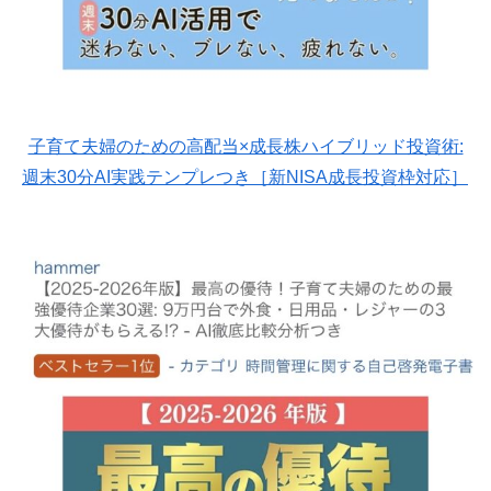
子育て夫婦のための高配当×成長株ハイブリッド投資術:
週末30分AI実践テンプレつき［新NISA成長投資枠対応］