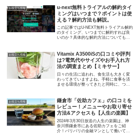
上に、ゴミ捨てまで自動で行ってくれる
画期的な機能を搭載しています。しか
u-next無料トライアルの解約タイ
お役立ち情報
も、ルンバi7より...
ミングはいつまで？ポイントは使
える？解約方法も解説。
この記事ではU-NEXT無料トライアル解約
のタイミング、いつまでに解約すれば良
いのか？具体的な解約方法についても画
像付きで解説します。そのほか残ったポ
イントは使えるのか？についても言及し
ます。この記事を読むことでu-next無料
Vitamix A3500iSの口コミや評判
お役立ち情報
トライアルの...
は?電気代やサイズやお手入れ方
法の調査まとめ【ミキサー】
日々の生活に追われ、食生活も大きく変
わってきていますよね。手軽に食事を済
ませる環境が整ってきたと同時に、つい
つい陥りがちなのが野菜摂取不足からく
る体調不良。それを補うためのサプリメ
ントなども色々ありますが、出来る事な
鎌倉市「佐助カフェ」の口コミを
お役立ち情報
ら新鮮な野菜から栄養素を...
レビュー！メニューやお取り寄せ
方法&アクセスも【人生の楽園】
2024年3月30日放送の人生の楽園は、神
奈川県鎌倉市にある佐助カフェをご紹
介！バリバリの金融マンとして働いてい
た島崎亮平さんと妻のひとみさんが主人