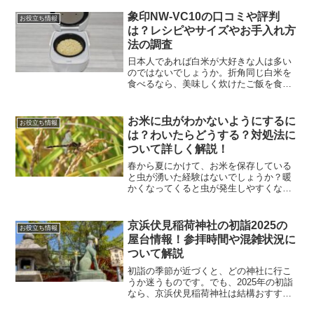
公です。佐助カフェの特長は、ただ食事
を楽しむだけではなく、本やアートも楽
象印NW-VC10の口コミや評判
お役立ち情報
しめてしまうところ。...
は？レシピやサイズやお手入れ方
法の調査
日本人であれば白米が大好きな人は多い
のではないでしょうか。折角同じ白米を
食べるなら、美味しく炊けたご飯を食べ
たい。そうお考えの方も多くおられると
思います。そこで大事になってくるの
が、どの炊飯器を選択するべきなのか？
お米に虫がわかないようにするに
お役立ち情報
数ある炊飯器の中で今回は、...
は？わいたらどうする？対処法に
ついて詳しく解説！
春から夏にかけて、お米を保存している
と虫が湧いた経験はないでしょうか？暖
かくなってくると虫が発生しやすくな
り、気付かず放っておくと大変なことに
なってしまいます。本記事では、お米の
保存中に虫がなぜ湧くのか、虫の種類、
京浜伏見稲荷神社の初詣2025の
お役立ち情報
湧かないようにするための注...
屋台情報！参拝時間や混雑状況に
ついて解説
初詣の季節が近づくと、どの神社に行こ
うか迷うものです。でも、2025年の初詣
なら、京浜伏見稲荷神社は結構おすすめ
です。この神社が知る人ぞ知る穴場スポ